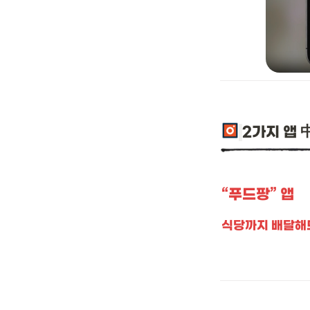
2가지 앱 
“푸드팡” 앱
식당까지 배달해