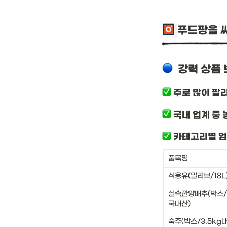
푸드팡을 
 강력 상품
주로 많이 팔리
 국내 업계 중
 카테고리별 엄
품목명
식용유(밀리브/18L
실속깐양배추(박스/
국내산)
숙주(박스/3.5kg