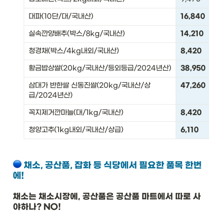
대파(10단/대/국내산)
16,840
실속깐양배추(박스/8kg/국내산)
14,210
청경채(박스/4kg내외/국내산)
8,420
황금밥상쌀(20kg/국내산/등외등급/2024년산)
38,950
삼대가 반한쌀 신동진쌀(20kg/국내산/상
47,260
급/2024년산)
꼭지제거깐마늘(대/1kg/국내산)
8,420
청양고추(1kg내외/국내산/상급)
6,110
채소, 공산품, 잡화 등 식당에서 필요한 품목 한번
에!
채소는 채소시장에, 공산품은 공산품 마트에서 따로 사
야하나? NO!