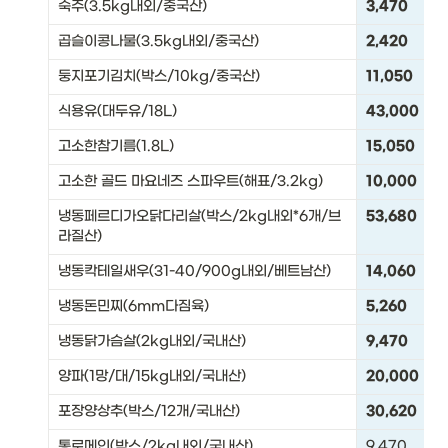
숙주(3.5kg내외/중국산)
3,470
곱슬이콩나물(3.5kg내외/중국산)
2,420
둥지포기김치(박스/10kg/중국산)
11,050
식용유(대두유/18L)
43,000
고소한참기름(1.8L)
15,050
고소한 골드 마요네즈 스파우트(해표/3.2kg)
10,000
냉동페르디가오닭다리살(박스/2kg내외*6개/브
53,680
라질산)
냉동칵테일새우(31-40/900g내외/베트남산)
14,060
냉동돈민찌(6mm다짐육)
5,260
냉동닭가슴살(2kg내외/국내산)
9,470
양파(1망/대/15kg내외/국내산)
20,000
포장양상추(박스/12개/국내산)
30,620
통로메인(박스/2kg내외/국내산)
9,470